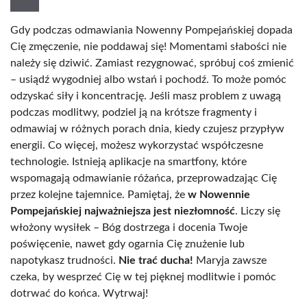
Gdy podczas odmawiania Nowenny Pompejańskiej dopada
Cię zmęczenie, nie poddawaj się! Momentami słabości nie
należy się dziwić. Zamiast rezygnować, spróbuj coś zmienić
– usiądź wygodniej albo wstań i pochodź. To może pomóc
odzyskać siły i koncentrację. Jeśli masz problem z uwagą
podczas modlitwy, podziel ją na krótsze fragmenty i
odmawiaj w różnych porach dnia, kiedy czujesz przypływ
energii. Co więcej, możesz wykorzystać współczesne
technologie. Istnieją aplikacje na smartfony, które
wspomagają odmawianie różańca, przeprowadzając Cię
przez kolejne tajemnice. Pamiętaj, że
w Nowennie
Pompejańskiej najważniejsza jest niezłomność
. Liczy się
włożony wysiłek – Bóg dostrzega i docenia Twoje
poświęcenie, nawet gdy ogarnia Cię znużenie lub
napotykasz trudności.
Nie trać ducha!
Maryja zawsze
czeka, by wesprzeć Cię w tej pięknej modlitwie i pomóc
dotrwać do końca. Wytrwaj!