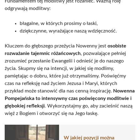
Fundamentem tej modlitwy jest różaniec. Ważną rolę
odgrywają modlitwy:
błagalne, w których prosimy o łaski,
dziękczynne, wyrażające naszą wdzięczność.
Kluczem do głębszego przeżycia Nowenny jest
osobiste
rozważanie tajemnic różańcowych
, pozwalające pełniej
zrozumieć przesłanie Ewangelii i odnieść je do naszego
życia. Skupmy się na intencji, w jakiej się modlimy,
pamiętając o dobru, które już otrzymaliśmy. Poświęćmy
czas na refleksję nad życiem Jezusa i Maryi, których
przykład może stanowić dla nas cenną inspirację.
Nowenna
Pompejańska to intensywny czas poświęcony modlitwie i
głębokiej refleksji
. Wykorzystajmy go, aby zacieśnić naszą
więź z Bogiem i otworzyć się na Jego łaskę.
W jakiej pozycji można