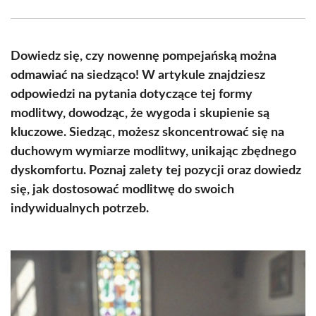
Facebook
X
Pinterest
WhatsApp
LinkedIn
Email
(Twitter)
Dowiedz się, czy nowennę pompejańską można
odmawiać na siedząco! W artykule znajdziesz
odpowiedzi na pytania dotyczące tej formy
modlitwy, dowodząc, że wygoda i skupienie są
kluczowe. Siedząc, możesz skoncentrować się na
duchowym wymiarze modlitwy, unikając zbędnego
dyskomfortu. Poznaj zalety tej pozycji oraz dowiedz
się, jak dostosować modlitwę do swoich
indywidualnych potrzeb.