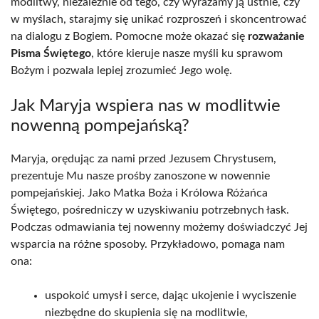
modlitwy, niezależnie od tego, czy wyrażamy ją ustnie, czy
w myślach, starajmy się unikać rozproszeń i skoncentrować
na dialogu z Bogiem. Pomocne może okazać się
rozważanie
Pisma Świętego
, które kieruje nasze myśli ku sprawom
Bożym i pozwala lepiej zrozumieć Jego wolę.
Jak Maryja wspiera nas w modlitwie
nowenną pompejańską?
Maryja, orędując za nami przed Jezusem Chrystusem,
prezentuje Mu nasze prośby zanoszone w nowennie
pompejańskiej. Jako Matka Boża i Królowa Różańca
Świętego, pośredniczy w uzyskiwaniu potrzebnych łask.
Podczas odmawiania tej nowenny możemy doświadczyć Jej
wsparcia na różne sposoby. Przykładowo, pomaga nam
ona:
uspokoić umysł i serce, dając ukojenie i wyciszenie
niezbędne do skupienia się na modlitwie,