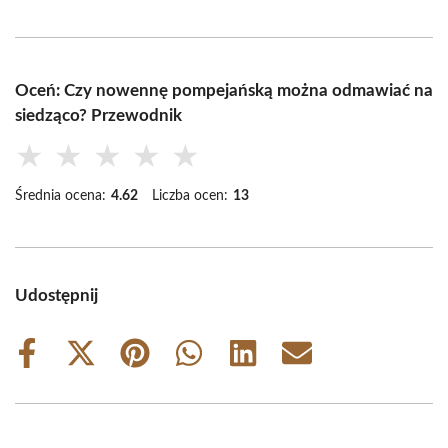
Oceń: Czy nowennę pompejańską można odmawiać na
siedząco? Przewodnik
★
★
★
★
★
Średnia ocena:
4.62
Liczba ocen:
13
Udostępnij
Share
Share
Share
Share
Share
Share
on
on
on
on
on
on
Facebook
X
Pinterest
WhatsApp
LinkedIn
Email
(Twitter)