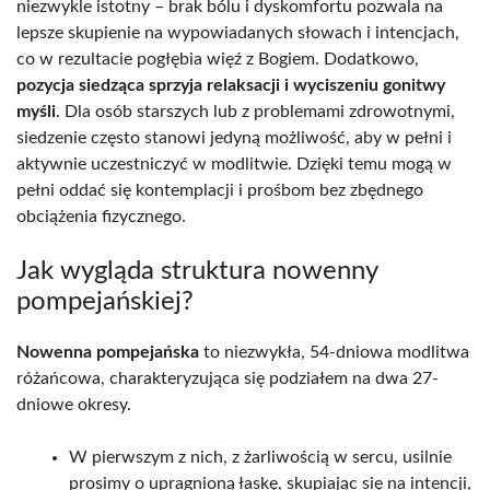
niezwykle istotny – brak bólu i dyskomfortu pozwala na
lepsze skupienie na wypowiadanych słowach i intencjach,
co w rezultacie pogłębia więź z Bogiem. Dodatkowo,
pozycja siedząca sprzyja relaksacji i wyciszeniu gonitwy
myśli
. Dla osób starszych lub z problemami zdrowotnymi,
siedzenie często stanowi jedyną możliwość, aby w pełni i
aktywnie uczestniczyć w modlitwie. Dzięki temu mogą w
pełni oddać się kontemplacji i prośbom bez zbędnego
obciążenia fizycznego.
Jak wygląda struktura nowenny
pompejańskiej?
Nowenna pompejańska
to niezwykła, 54-dniowa modlitwa
różańcowa, charakteryzująca się podziałem na dwa 27-
dniowe okresy.
W pierwszym z nich, z żarliwością w sercu, usilnie
prosimy o upragnioną łaskę, skupiając się na intencji,