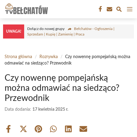
Przejdź
M
do
treści
Dołącz do nowej grupy
Bełchatów - Ogłoszenia |
UWAGA!
Sprzedam | Kupię | Zamienię | Praca
Strona główna
/
Rozrywka
/
Czy nowennę pompejańską można
odmawiać na siedząco? Przewodnik
Czy nowennę pompejańską
można odmawiać na siedząco?
Przewodnik
Data dodania:
17 kwietnia 2025 r.
Share
Share
Share
Share
Share
Share
on
on
on
on
on
on