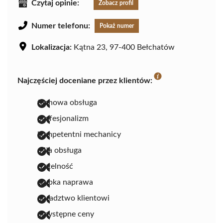
Czytaj opinie:
Zobacz profil
Numer telefonu:
Pokaż numer
Lokalizacja:
Kątna 23, 97-400 Bełchatów
Najczęściej doceniane przez klientów:
fachowa obsługa
profesjonalizm
kompetentni mechanicy
miła obsługa
rzetelność
szybka naprawa
doradztwo klientowi
przystępne ceny