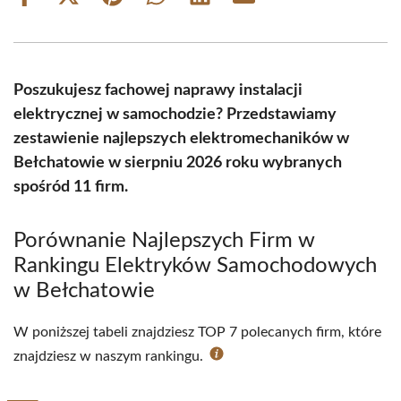
Share
Share
Share
Share
Share
Share
on
on
on
on
on
on
Facebook
X
Pinterest
WhatsApp
LinkedIn
Email
(Twitter)
Poszukujesz fachowej naprawy instalacji
elektrycznej w samochodzie? Przedstawiamy
zestawienie najlepszych elektromechaników w
Bełchatowie w sierpniu 2026 roku wybranych
spośród 11 firm.
Porównanie Najlepszych Firm w
Rankingu Elektryków Samochodowych
w Bełchatowie
W poniższej tabeli znajdziesz TOP 7 polecanych firm, które
znajdziesz w naszym rankingu.