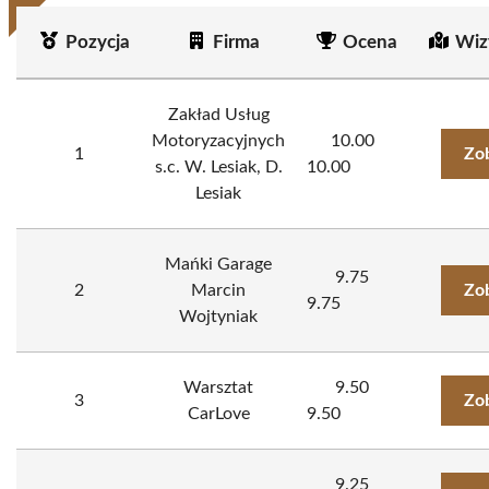
Pozycja
Firma
Ocena
Wiz
Zakład Usług
Motoryzacyjnych
10.00
1
Zo
s.c. W. Lesiak, D.
10.00
Lesiak
Mańki Garage
9.75
2
Marcin
Zo
9.75
Wojtyniak
Warsztat
9.50
3
Zo
CarLove
9.50
9.25