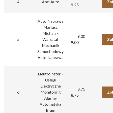
4
Abc-Auto
Zo
9.25
Auto Naprawa
Mariusz
Michalak
9.00
5
Warsztat
Zo
9.00
Mechanik
Samochodowy
Auto Naprawa
ElektroInster -
Usługi
Elektryczne
8.75
6
Monitoring
Zo
8.75
Alarmy
Automatyka
Bram