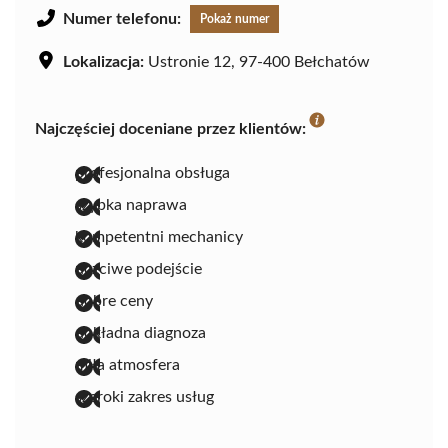
Numer telefonu:
Pokaż numer
Lokalizacja:
Ustronie 12, 97-400 Bełchatów
Najczęściej doceniane przez klientów:
profesjonalna obsługa
szybka naprawa
kompetentni mechanicy
uczciwe podejście
dobre ceny
dokładna diagnoza
miła atmosfera
szeroki zakres usług