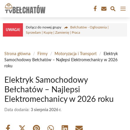
Przejdź
M
do
treści
Dołącz do nowej grupy
Bełchatów - Ogłoszenia |
UWAGA!
Sprzedam | Kupię | Zamienię | Praca
Strona główna
/
Firmy
/
Motoryzacja i Transport
/
Elektryk
Samochodowy Bełchatów – Najlepsi Elektromechanicy w 2026
roku
Elektryk Samochodowy
Bełchatów – Najlepsi
Elektromechanicy w 2026 roku
Data dodania:
3 sierpnia 2026 r.