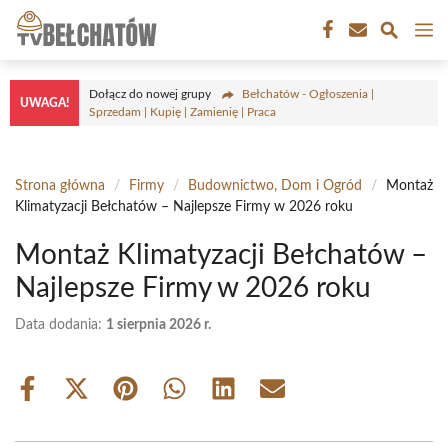
Przejdź
M
do
treści
Dołącz do nowej grupy
Bełchatów - Ogłoszenia |
UWAGA!
Sprzedam | Kupię | Zamienię | Praca
Strona główna
/
Firmy
/
Budownictwo, Dom i Ogród
/
Montaż
Klimatyzacji Bełchatów – Najlepsze Firmy w 2026 roku
Montaż Klimatyzacji Bełchatów –
Najlepsze Firmy w 2026 roku
Data dodania:
1 sierpnia 2026 r.
Share
Share
Share
Share
Share
Share
on
on
on
on
on
on
Facebook
X
Pinterest
WhatsApp
LinkedIn
Email
(Twitter)