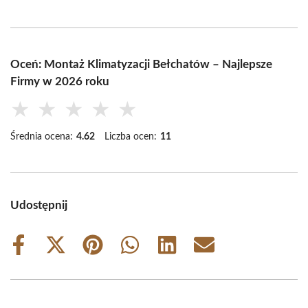
Oceń: Montaż Klimatyzacji Bełchatów – Najlepsze
Firmy w 2026 roku
★
★
★
★
★
Średnia ocena:
4.62
Liczba ocen:
11
Udostępnij
Share
Share
Share
Share
Share
Share
on
on
on
on
on
on
Facebook
X
Pinterest
WhatsApp
LinkedIn
Email
(Twitter)