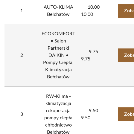
AUTO-KLIMA
10.00
1
Zoba
Bełchatów
10.00
ECOKOMFORT
• Salon
Partnerski
9.75
2
DAIKIN •
Zoba
9.75
Pompy Ciepła,
Klimatyzacja
Bełchatów
RW-Klima -
klimatyzacja
rekuperacja
9.50
3
Zoba
pompy ciepła
9.50
chłodnictwo
Bełchatów