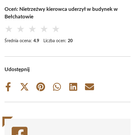
Oceń: Nietrzeźwy kierowca uderzył w budynek w
Bełchatowie
★
★
★
★
★
Średnia ocena:
4.9
Liczba ocen:
20
Udostępnij
Share
Share
Share
Share
Share
Share
on
on
on
on
on
on
Facebook
X
Pinterest
WhatsApp
LinkedIn
Email
(Twitter)