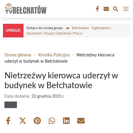
Przejdź
M
do
treści
Dołącz do nowej grupy
Bełchatów - Ogłoszenia |
UWAGA!
Sprzedam | Kupię | Zamienię | Praca
Strona główna
/
Kronika Policyjna
/
Nietrzeźwy kierowca
uderzył w budynek w Bełchatowie
Nietrzeźwy kierowca uderzył w
budynek w Bełchatowie
Data dodania:
22 grudnia 2025 r.
Share
Share
Share
Share
Share
Share
on
on
on
on
on
on
Facebook
X
Pinterest
WhatsApp
LinkedIn
Email