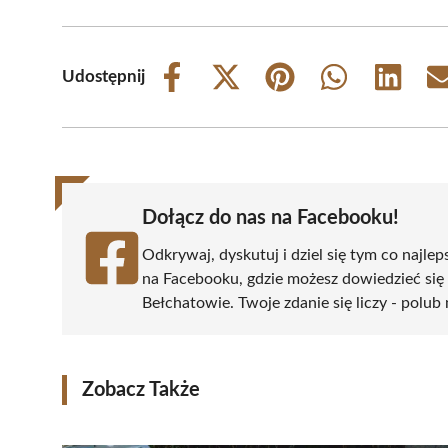
Udostępnij
Share
Share
Share
Share
Share
on
on
on
on
on
Facebook
X
Pinterest
WhatsApp
LinkedIn
(Twitter)
Dołącz do nas na Facebooku!
Odkrywaj, dyskutuj i dziel się tym co najlep
na Facebooku, gdzie możesz dowiedzieć się
Bełchatowie. Twoje zdanie się liczy - polub 
Zobacz Także