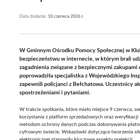
Data dodania:
10 czerwca 2026 r.
W Gminnym Ośrodku Pomocy Społecznej w Kluk
bezpieczeństwu w internecie, w którym brali ud
zagadnienia związane z bezpiecznymi zakupami 
poprowadziła specjalistka z Wojewódzkiego Insp
zapewnili policjanci z Bełchatowa. Uczestnicy akt
spostrzeżeniami i pytaniami.
W trakcie spotkania, które miało miejsce 9 czerwca, s
korzystania z platform sprzedażowych oraz weryfikac
metodom ochrony danych podczas dokonywania płatności
cyfrowym świecie. Wskazówki dotyczące tworzenia siln
elektronicznej stanowiły kluczowe aspekty prelekcji.