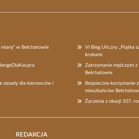
na miarę” w Bełchatowie
VI Bieg Uliczny „Piątka s
krokami
allengeDlaKacpra
Zatrzymanie mężczyzn z 
Bełchatowie
e zasady dla kierowców i
Bezpieczne korzystanie 
mieszkańców Bełchato
Życzenia z okazji 107. r
REDAKCJA