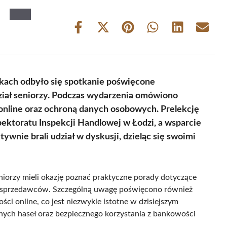
Share
Share
Share
Share
Share
Share
on
on
on
on
on
on
Facebook
X
Pinterest
WhatsApp
LinkedIn
Email
(Twitter)
ach odbyło się spotkanie poświęcone
ział seniorzy. Podczas wydarzenia omówiono
online oraz ochroną danych osobowych. Prelekcję
ektoratu Inspekcji Handlowej w Łodzi, a wsparcie
ywnie brali udział w dyskusji, dzieląc się swoimi
eniorzy mieli okazję poznać praktyczne porady dotyczące
ji sprzedawców. Szczególną uwagę poświęcono również
 online, co jest niezwykle istotne w dzisiejszym
ych haseł oraz bezpiecznego korzystania z bankowości