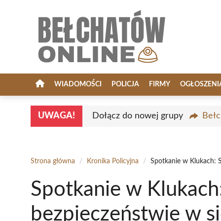
Przejdź
do
treści
WIADOMOŚCI
POLICJA
FIRMY
OGŁOSZENI
UWAGA!
Dołącz do nowej grupy
Bełc
Strona główna
/
Kronika Policyjna
/
Spotkanie w Klukach: S
Spotkanie w Klukach:
bezpieczeństwie w si