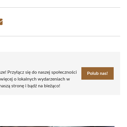
Share
on
Email
sze! Przyłącz się do naszej społeczności
Polub nas!
 więcej o lokalnych wydarzeniach w
naszą stronę i bądź na bieżąco!