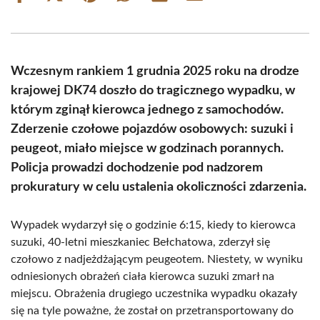
on
on
on
on
on
on
Facebook
X
Pinterest
WhatsApp
LinkedIn
Email
(Twitter)
Wczesnym rankiem 1 grudnia 2025 roku na drodze
krajowej DK74 doszło do tragicznego wypadku, w
którym zginął kierowca jednego z samochodów.
Zderzenie czołowe pojazdów osobowych: suzuki i
peugeot, miało miejsce w godzinach porannych.
Policja prowadzi dochodzenie pod nadzorem
prokuratury w celu ustalenia okoliczności zdarzenia.
Wypadek wydarzył się o godzinie 6:15, kiedy to kierowca
suzuki, 40-letni mieszkaniec Bełchatowa, zderzył się
czołowo z nadjeżdżającym peugeotem. Niestety, w wyniku
odniesionych obrażeń ciała kierowca suzuki zmarł na
miejscu. Obrażenia drugiego uczestnika wypadku okazały
się na tyle poważne, że został on przetransportowany do