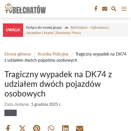
Przejdź
M
do
treści
Dołącz do nowej grupy
Bełchatów - Ogłoszenia |
UWAGA!
Sprzedam | Kupię | Zamienię | Praca
Strona główna
/
Kronika Policyjna
/
Tragiczny wypadek na DK74
z udziałem dwóch pojazdów osobowych
Tragiczny wypadek na DK74 z
udziałem dwóch pojazdów
osobowych
Data dodania:
1 grudnia 2025 r.
Share
Share
Share
Share
Share
Share