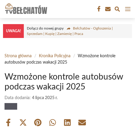
Przejdź
M
do
treści
Dołącz do nowej grupy
Bełchatów - Ogłoszenia |
UWAGA!
Sprzedam | Kupię | Zamienię | Praca
Strona główna
/
Kronika Policyjna
/
Wzmożone kontrole
autobusów podczas wakacji 2025
Wzmożone kontrole autobusów
podczas wakacji 2025
Data dodania:
4 lipca 2025 r.
Share
Share
Share
Share
Share
Share
on
on
on
on
on
on
Facebook
X
Pinterest
WhatsApp
LinkedIn
Email