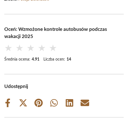
Oceń: Wzmożone kontrole autobusów podczas
wakacji 2025
★
★
★
★
★
Średnia ocena:
4.91
Liczba ocen:
14
Udostępnij
Share
Share
Share
Share
Share
Share
on
on
on
on
on
on
Facebook
X
Pinterest
WhatsApp
LinkedIn
Email
(Twitter)