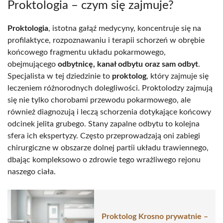
Proktologia – czym się zajmuje?
Proktologia
, istotna gałąź medycyny, koncentruje się na
profilaktyce, rozpoznawaniu i terapii schorzeń w obrębie
końcowego fragmentu układu pokarmowego,
obejmującego
odbytnicę, kanał odbytu oraz sam odbyt
.
Specjalista w tej dziedzinie to
proktolog
, który zajmuje się
leczeniem różnorodnych dolegliwości. Proktolodzy zajmują
się nie tylko chorobami przewodu pokarmowego, ale
również diagnozują i leczą schorzenia dotykające końcowy
odcinek jelita grubego. Stany zapalne odbytu to kolejna
sfera ich ekspertyzy. Często przeprowadzają oni zabiegi
chirurgiczne w obszarze dolnej partii układu trawiennego,
dbając kompleksowo o zdrowie tego wrażliwego rejonu
naszego ciała.
Proktolog Krosno prywatnie –