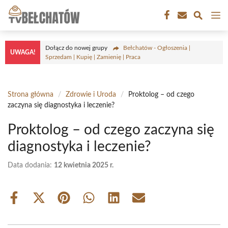
Przejdź
M
do
treści
Dołącz do nowej grupy
Bełchatów - Ogłoszenia |
UWAGA!
Sprzedam | Kupię | Zamienię | Praca
Strona główna
/
Zdrowie i Uroda
/
Proktolog – od czego
zaczyna się diagnostyka i leczenie?
Proktolog – od czego zaczyna się
diagnostyka i leczenie?
Data dodania:
12 kwietnia 2025 r.
Share
Share
Share
Share
Share
Share
on
on
on
on
on
on
Facebook
X
Pinterest
WhatsApp
LinkedIn
Email
(Twitter)