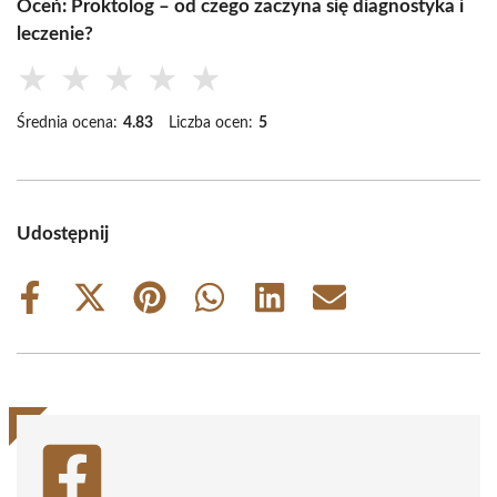
Oceń: Proktolog – od czego zaczyna się diagnostyka i
leczenie?
★
★
★
★
★
Średnia ocena:
4.83
Liczba ocen:
5
Udostępnij
Share
Share
Share
Share
Share
Share
on
on
on
on
on
on
Facebook
X
Pinterest
WhatsApp
LinkedIn
Email
(Twitter)