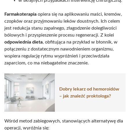
w skrajnych przypadkach interwencję chirurgiczną.
Farmakoterapia
opiera się na aplikowaniu maści, kremów,
czopków oraz przyjmowaniu leków doustnych. Ich celem
jest redukcja stanu zapalnego, złagodzenie dolegliwości
bólowych i przyspieszenie procesu regeneracji. Z kolei
odpowiednia dieta
, obfitująca na przykład w błonnik, w
połączeniu z dostatecznym nawodnieniem organizmu,
wspiera regulację rytmu wypróżnień i przeciwdziała
zaparciom, co ma niebagatelne znaczenie.
Dobry lekarz od hemoroidów
– jak znaleźć proktologa?
Wśród metod zabiegowych, stanowiących alternatywę dla
operacji, wyróżnia się: