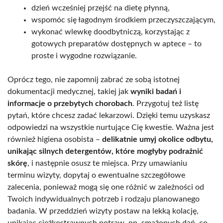
dzień wcześniej przejść na dietę płynną,
wspomóc się łagodnym środkiem przeczyszczającym,
wykonać wlewkę doodbytniczą, korzystając z
gotowych preparatów dostępnych w aptece – to
proste i wygodne rozwiązanie.
Oprócz tego, nie zapomnij zabrać ze sobą istotnej
dokumentacji medycznej, takiej jak
wyniki badań i
informacje o przebytych chorobach
. Przygotuj też listę
pytań, które chcesz zadać lekarzowi. Dzięki temu uzyskasz
odpowiedzi na wszystkie nurtujące Cię kwestie. Ważna jest
również higiena osobista –
delikatnie umyj okolice odbytu,
unikając silnych detergentów, które mogłyby podrażnić
skórę
, i następnie osusz te miejsca. Przy umawianiu
terminu wizyty, dopytaj o ewentualne szczegółowe
zalecenia, ponieważ mogą się one różnić w zależności od
Twoich indywidualnych potrzeb i rodzaju planowanego
badania. W przeddzień wizyty postaw na lekką kolację,
unikając ciężkostrawnych potraw, np. smażonych dań, co