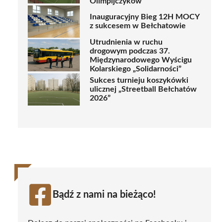
Olimpijczyków
Inauguracyjny Bieg 12H MOCY
z sukcesem w Bełchatowie
Utrudnienia w ruchu
drogowym podczas 37.
Międzynarodowego Wyścigu
Kolarskiego „Solidarności”
Sukces turnieju koszykówki
ulicznej „Streetball Bełchatów
2026”
Bądź z nami na bieżąco!