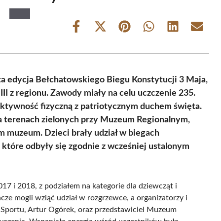
Share
Share
Share
Share
Share
Share
on
on
on
on
on
on
Facebook
X
Pinterest
WhatsApp
LinkedIn
Email
(Twitter)
ta edycja Bełchatowskiego Biegu Konstytucji 3 Maja,
–III z regionu. Zawody miały na celu uczczenie 235.
 aktywność fizyczną z patriotycznym duchem święta.
a terenach zielonych przy Muzeum Regionalnym,
m muzeum. Dzieci brały udział w biegach
które odbyły się zgodnie z wcześniej ustalonym
7 i 2018, z podziałem na kategorie dla dziewcząt i
cze mogli wziąć udział w rozgrzewce, a organizatorzy i
 Sportu, Artur Ogórek, oraz przedstawiciel Muzeum