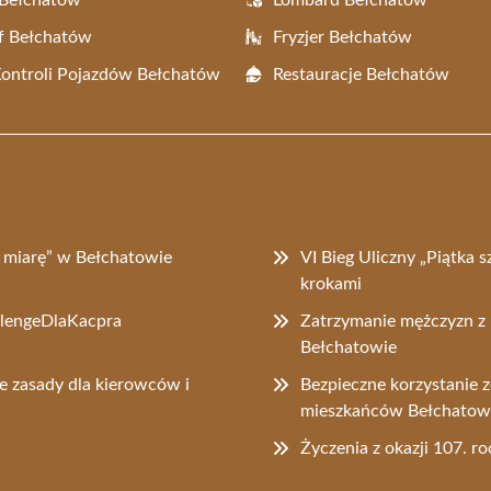
 Bełchatów
Lombard Bełchatów
f Bełchatów
Fryzjer Bełchatów
Kontroli Pojazdów Bełchatów
Restauracje Bełchatów
na miarę” w Bełchatowie
VI Bieg Uliczny „Piątka s
krokami
allengeDlaKacpra
Zatrzymanie mężczyzn z 
Bełchatowie
e zasady dla kierowców i
Bezpieczne korzystanie 
mieszkańców Bełchato
Życzenia z okazji 107. r