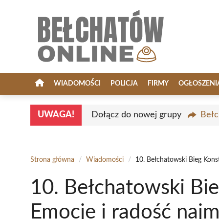
Przejdź
do
treści
WIADOMOŚCI
POLICJA
FIRMY
OGŁOSZENI
UWAGA!
Dołącz do nowej grupy
Bełc
Strona główna
/
Wiadomości
/
10. Bełchatowski Bieg Kons
10. Bełchatowski Bie
Emocje i radość naj