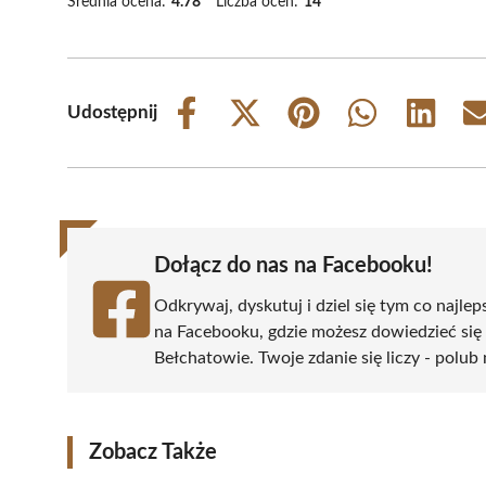
Średnia ocena:
4.78
Liczba ocen:
14
Udostępnij
Share
Share
Share
Share
Share
on
on
on
on
on
Facebook
X
Pinterest
WhatsApp
LinkedIn
(Twitter)
Dołącz do nas na Facebooku!
Odkrywaj, dyskutuj i dziel się tym co najlep
na Facebooku, gdzie możesz dowiedzieć się
Bełchatowie. Twoje zdanie się liczy - polub 
Zobacz Także