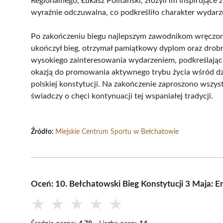
Regionalnego, Łukasz Politański, złożyli im inspirując
wyraźnie odczuwalna, co podkreśliło charakter wydarzen
Po zakończeniu biegu najlepszym zawodnikom wręczono 
ukończył bieg, otrzymał pamiątkowy dyplom oraz drobn
wysokiego zainteresowania wydarzeniem, podkreślając,
okazją do promowania aktywnego trybu życia wśród dz
polskiej konstytucji. Na zakończenie zaproszono wszyst
świadczy o chęci kontynuacji tej wspaniałej tradycji.
Źródło:
Miejskie Centrum Sportu w Bełchatowie
Oceń: 10. Bełchatowski Bieg Konstytucji 3 Maja: 
★
★
★
★
★