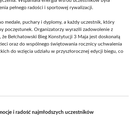
e życzenia. Wspaniała energia wśród uczestników była
ia pełnego radości i sportowej rywalizacji.
medale, puchary i dyplomy, a każdy uczestnik, który
y poczęstunek. Organizatorzy wyrazili zadowolenie z
 że Bełchatowski Bieg Konstytucji 3 Maja jest doskonałą
ieci oraz do wspólnego świętowania rocznicy uchwalenia
kich do wzięcia udziału w przyszłorocznej edycji biegu, co
Emocje i radość najmłodszych uczestników