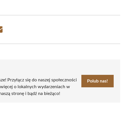
Share
on
Email
sze! Przyłącz się do naszej społeczności
Polub nas!
 więcej o lokalnych wydarzeniach w
naszą stronę i bądź na bieżąco!