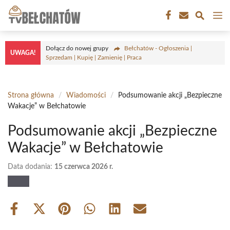
Przejdź
M
do
treści
Dołącz do nowej grupy
Bełchatów - Ogłoszenia |
UWAGA!
Sprzedam | Kupię | Zamienię | Praca
Strona główna
/
Wiadomości
/
Podsumowanie akcji „Bezpieczne
Wakacje” w Bełchatowie
Podsumowanie akcji „Bezpieczne
Wakacje” w Bełchatowie
Data dodania:
15 czerwca 2026 r.
Share
Share
Share
Share
Share
Share
on
on
on
on
on
on
Facebook
X
Pinterest
WhatsApp
LinkedIn
Email