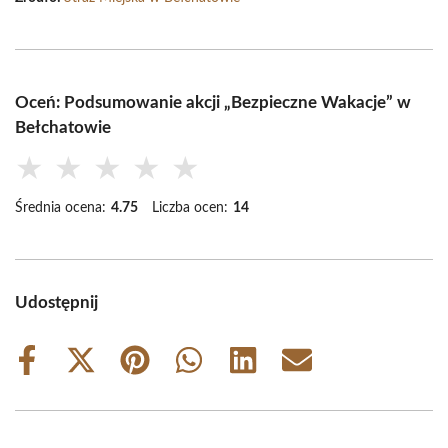
Oceń: Podsumowanie akcji „Bezpieczne Wakacje” w
Bełchatowie
★
★
★
★
★
Średnia ocena:
4.75
Liczba ocen:
14
Udostępnij
Share
Share
Share
Share
Share
Share
on
on
on
on
on
on
Facebook
X
Pinterest
WhatsApp
LinkedIn
Email
(Twitter)