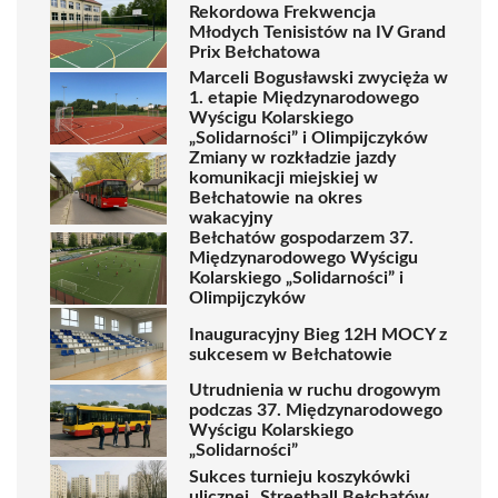
Rekordowa Frekwencja
Młodych Tenisistów na IV Grand
Prix Bełchatowa
Marceli Bogusławski zwycięża w
1. etapie Międzynarodowego
Wyścigu Kolarskiego
„Solidarności” i Olimpijczyków
Zmiany w rozkładzie jazdy
komunikacji miejskiej w
Bełchatowie na okres
wakacyjny
Bełchatów gospodarzem 37.
Międzynarodowego Wyścigu
Kolarskiego „Solidarności” i
Olimpijczyków
Inauguracyjny Bieg 12H MOCY z
sukcesem w Bełchatowie
Utrudnienia w ruchu drogowym
podczas 37. Międzynarodowego
Wyścigu Kolarskiego
„Solidarności”
Sukces turnieju koszykówki
ulicznej „Streetball Bełchatów