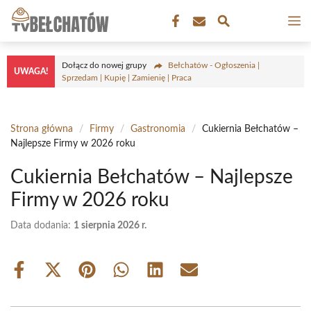
Przejdź
M
do
treści
Dołącz do nowej grupy
Bełchatów - Ogłoszenia |
UWAGA!
Sprzedam | Kupię | Zamienię | Praca
Strona główna
/
Firmy
/
Gastronomia
/
Cukiernia Bełchatów –
Najlepsze Firmy w 2026 roku
Cukiernia Bełchatów – Najlepsze
Firmy w 2026 roku
Data dodania:
1 sierpnia 2026 r.
Share
Share
Share
Share
Share
Share
on
on
on
on
on
on
Facebook
X
Pinterest
WhatsApp
LinkedIn
Email
(Twitter)