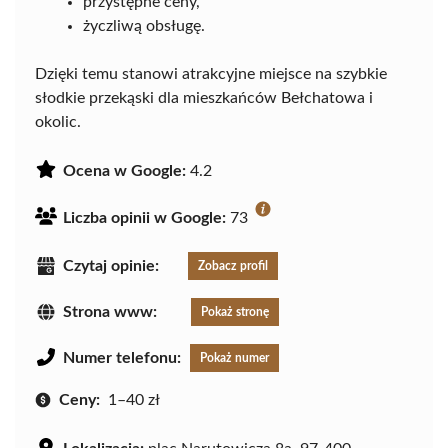
przystępne ceny,
życzliwą obsługę.
Dzięki temu stanowi atrakcyjne miejsce na szybkie
słodkie przekąski dla mieszkańców Bełchatowa i
okolic.
Ocena w Google:
4.2
Liczba opinii w Google:
73
Czytaj opinie:
Zobacz profil
Strona www:
Pokaż stronę
Numer telefonu:
Pokaż numer
Ceny:
1–40 zł