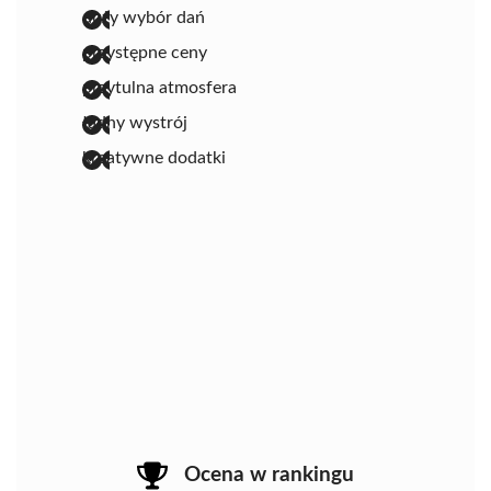
duży wybór dań
przystępne ceny
przytulna atmosfera
ładny wystrój
kreatywne dodatki
Ocena w rankingu