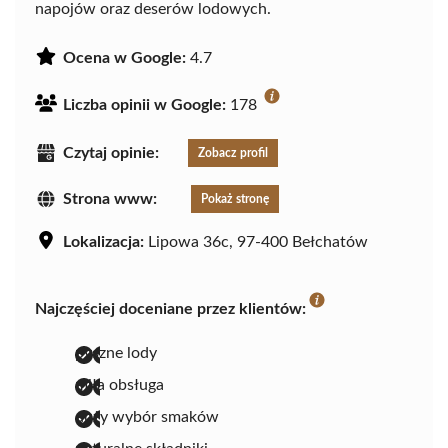
napojów oraz deserów lodowych.
Ocena w Google:
4.7
Liczba opinii w Google:
178
Czytaj opinie:
Zobacz profil
Strona www:
Pokaż stronę
Lokalizacja:
Lipowa 36c, 97-400 Bełchatów
Najczęściej doceniane przez klientów:
pyszne lody
miła obsługa
duży wybór smaków