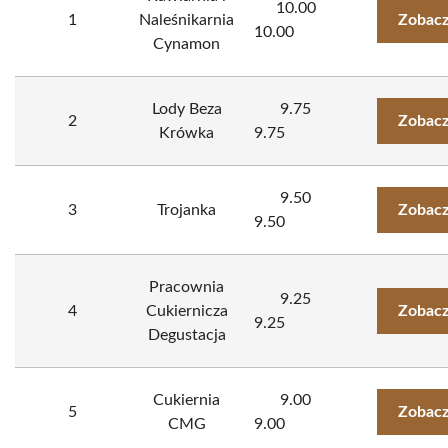
10.00
1
Naleśnikarnia
Zobacz
10.00
Cynamon
Lody Beza
9.75
2
Zobacz
Krówka
9.75
9.50
3
Trojanka
Zobacz
9.50
Pracownia
9.25
4
Cukiernicza
Zobacz
9.25
Degustacja
Cukiernia
9.00
5
Zobacz
CMG
9.00