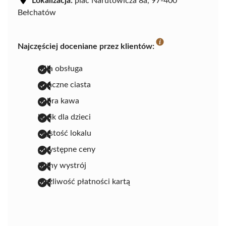
Lokalizacja:
plac Narutowicza 8a, 97-400
Bełchatów
Najczęściej doceniane przez klientów:
miła obsługa
smaczne ciasta
dobra kawa
kącik dla dzieci
czystość lokalu
przystępne ceny
ładny wystrój
możliwość płatności kartą