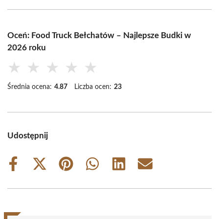
Oceń: Food Truck Bełchatów – Najlepsze Budki w
2026 roku
★
★
★
★
★
Średnia ocena:
4.87
Liczba ocen:
23
Udostępnij
Share
Share
Share
Share
Share
Share
on
on
on
on
on
on
Facebook
X
Pinterest
WhatsApp
LinkedIn
Email
(Twitter)