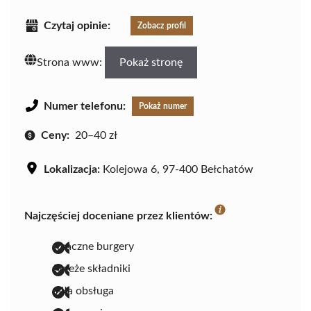
Czytaj opinie:
Zobacz profil
Strona www:
Pokaż stronę
Numer telefonu:
Pokaż numer
Ceny:
20–40 zł
Lokalizacja:
Kolejowa 6, 97-400 Bełchatów
Najczęściej doceniane przez klientów:
smaczne burgery
świeże składniki
miła obsługa