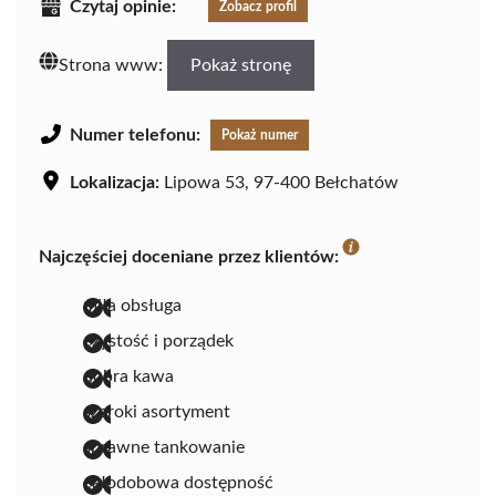
Czytaj opinie:
Zobacz profil
Strona www:
Pokaż stronę
Numer telefonu:
Pokaż numer
Lokalizacja:
Lipowa 53, 97-400 Bełchatów
Najczęściej doceniane przez klientów:
miła obsługa
czystość i porządek
dobra kawa
szeroki asortyment
sprawne tankowanie
całodobowa dostępność