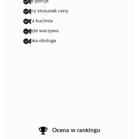
duże porcje
dobry stosunek ceny
ostra kuchnia
świeże warzywa
szybka obsługa
Ocena w rankingu