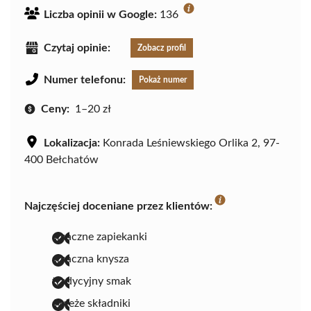
Liczba opinii w Google:
136
Czytaj opinie:
Zobacz profil
Numer telefonu:
Pokaż numer
Ceny:
1–20 zł
Lokalizacja:
Konrada Leśniewskiego Orlika 2, 97-
400 Bełchatów
Najczęściej doceniane przez klientów:
smaczne zapiekanki
smaczna knysza
tradycyjny smak
świeże składniki