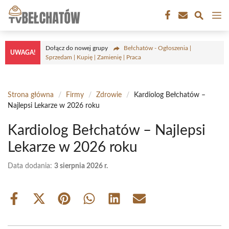
Przejdź
M
do
treści
Dołącz do nowej grupy
Bełchatów - Ogłoszenia |
UWAGA!
Sprzedam | Kupię | Zamienię | Praca
Strona główna
/
Firmy
/
Zdrowie
/
Kardiolog Bełchatów –
Najlepsi Lekarze w 2026 roku
Kardiolog Bełchatów – Najlepsi
Lekarze w 2026 roku
Data dodania:
3 sierpnia 2026 r.
Share
Share
Share
Share
Share
Share
on
on
on
on
on
on
Facebook
X
Pinterest
WhatsApp
LinkedIn
Email
(Twitter)