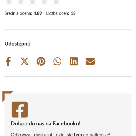
★
★
★
★
★
Średnia ocena:
4.89
Liczba ocen:
13
Udostępnij
Share
Share
Share
Share
Share
Share
on
on
on
on
on
on
Facebook
X
Pinterest
WhatsApp
LinkedIn
Email
(Twitter)
Dołącz do nas na Facebooku!
Odkrywaj, dyskutuj i dziel się tym co najlepsze!