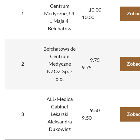
Centrum
10.00
1
Medyczne, Ul.
Zobac
10.00
1 Maja 4,
Bełchatów
Bełchatowskie
Centrum
9.75
2
Medyczne
Zobac
9.75
NZOZ Sp. z
o.o.
ALL-Medica
Gabinet
9.50
3
Lekarski
Zobac
9.50
Aleksandra
Dukowicz