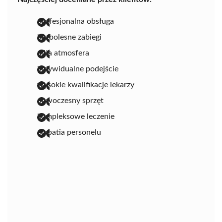
profesjonalna obsługa
bezbolesne zabiegi
miła atmosfera
indywidualne podejście
wysokie kwalifikacje lekarzy
nowoczesny sprzęt
kompleksowe leczenie
empatia personelu