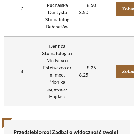
Puchalska
8.50
7
Zobac
Dentysta
8.50
Stomatolog
Bełchatów
Dentica
Stomatologia i
Medycyna
Estetyczna dr
8.25
8
Zobac
n. med.
8.25
Monika
Sajewicz-
Hajdasz
Przedsiębiorco! Zadbaj o widoczność swojej