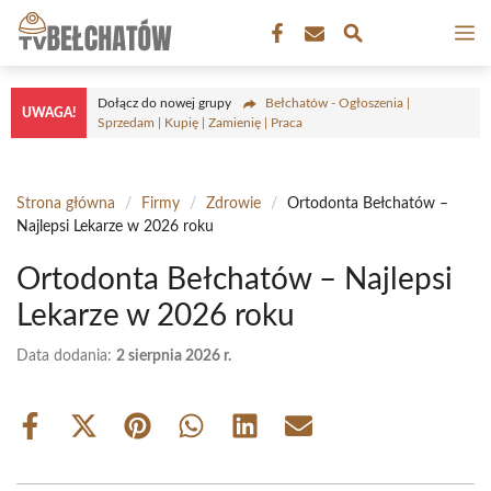
Przejdź
M
do
treści
Dołącz do nowej grupy
Bełchatów - Ogłoszenia |
UWAGA!
Sprzedam | Kupię | Zamienię | Praca
Strona główna
/
Firmy
/
Zdrowie
/
Ortodonta Bełchatów –
Najlepsi Lekarze w 2026 roku
Ortodonta Bełchatów – Najlepsi
Lekarze w 2026 roku
Data dodania:
2 sierpnia 2026 r.
Share
Share
Share
Share
Share
Share
on
on
on
on
on
on
Facebook
X
Pinterest
WhatsApp
LinkedIn
Email
(Twitter)