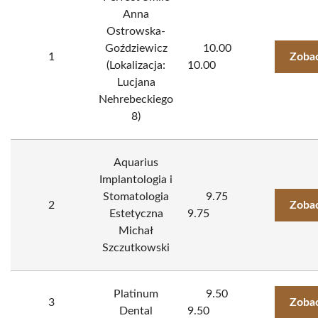
Anna
Ostrowska-
Goździewicz
10.00
1
Zobac
(Lokalizacja:
10.00
Lucjana
Nehrebeckiego
8)
Aquarius
Implantologia i
Stomatologia
9.75
2
Zobac
Estetyczna
9.75
Michał
Szczutkowski
Platinum
9.50
3
Zobac
Dental
9.50