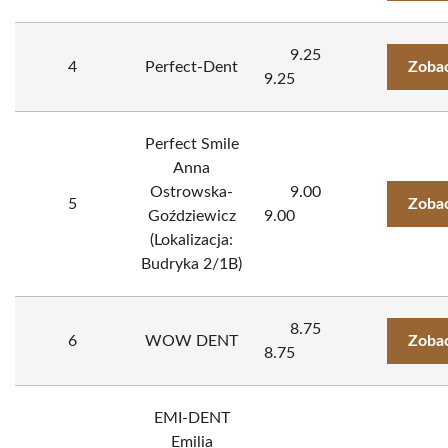
9.25
4
Perfect-Dent
Zobac
9.25
Perfect Smile
Anna
Ostrowska-
9.00
5
Zobac
Goździewicz
9.00
(Lokalizacja:
Budryka 2/1B)
8.75
6
WOW DENT
Zobac
8.75
EMI-DENT
Emilia