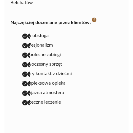
Bełchatów
Najczęściej doceniane przez klientów:
miła obsługa
profesjonalizm
bezbolesne zabiegi
nowoczesny sprzęt
dobry kontakt z dziećmi
kompleksowa opieka
przyjazna atmosfera
skuteczne leczenie