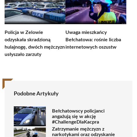
Policja w Zelowie
Uwaga mieszkańcy
odzyskała skradzioną
Bełchatowa: rośnie liczba
hulajnogę, dwóch mężczyzn
internetowych oszustw
usłyszało zarzuty
Podobne Artykuły
Bełchatowscy policjanci
angażują się w akcję
#ChallengeDlaKacpra
Zatrzymanie mężczyzn z
narkotykami oraz odzyskanie