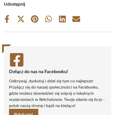
Udostępnij
Share
Share
Share
Share
Share
Share
on
on
on
on
on
on
Facebook
X
Pinterest
WhatsApp
LinkedIn
Email
(Twitter)
Dołącz do nas na Facebooku!
Odkrywaj, dyskutuj i dziel się tym co najlepsze!
Przyłącz się do naszej społeczności na Facebooku,
gdzie możesz dowiedzieć się więcej o lokalnych
wydarzeniach w Bełchatowie. Twoje zdanie się liczy -
polub naszą stronę i bądź na bieżąco!
Polub nas!