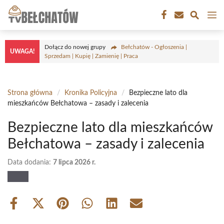
Przejdź
M
do
treści
Dołącz do nowej grupy
Bełchatów - Ogłoszenia |
UWAGA!
Sprzedam | Kupię | Zamienię | Praca
Strona główna
/
Kronika Policyjna
/
Bezpieczne lato dla
mieszkańców Bełchatowa – zasady i zalecenia
Bezpieczne lato dla mieszkańców
Bełchatowa – zasady i zalecenia
Data dodania:
7 lipca 2026 r.
Share
Share
Share
Share
Share
Share
on
on
on
on
on
on
Facebook
X
Pinterest
WhatsApp
LinkedIn
Email