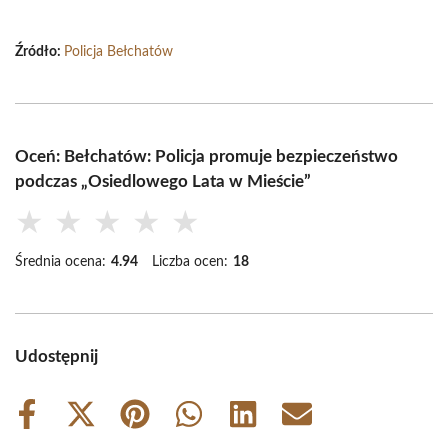
Źródło:
Policja Bełchatów
Oceń: Bełchatów: Policja promuje bezpieczeństwo
podczas „Osiedlowego Lata w Mieście”
★
★
★
★
★
Średnia ocena:
4.94
Liczba ocen:
18
Udostępnij
Share
Share
Share
Share
Share
Share
on
on
on
on
on
on