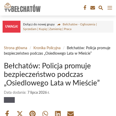
Przejdź
M
do
treści
Dołącz do nowej grupy
Bełchatów - Ogłoszenia |
UWAGA!
Sprzedam | Kupię | Zamienię | Praca
Strona główna
/
Kronika Policyjna
/
Bełchatów: Policja promuje
bezpieczeństwo podczas „Osiedlowego Lata w Mieście”
Bełchatów: Policja promuje
bezpieczeństwo podczas
„Osiedlowego Lata w Mieście”
Data dodania:
7 lipca 2026 r.
Share
Share
Share
Share
Share
Share