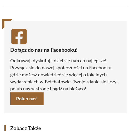
Facebook
X
Pinterest
WhatsApp
LinkedIn
Email
(Twitter)
Dołącz do nas na Facebooku!
Odkrywaj, dyskutuj i dziel się tym co najlepsze!
Przyłącz się do naszej społeczności na Facebooku,
gdzie możesz dowiedzieć się więcej o lokalnych
wydarzeniach w Bełchatowie. Twoje zdanie się liczy -
polub naszą stronę i bądź na bieżąco!
Polub nas!
Zobacz Także