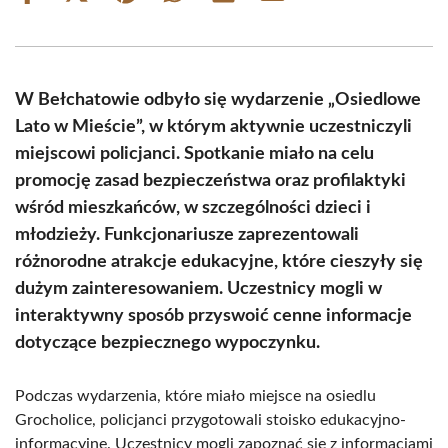
on
on
on
on
on
on
Facebook
X
Pinterest
WhatsApp
LinkedIn
Email
(Twitter)
W Bełchatowie odbyło się wydarzenie „Osiedlowe
Lato w Mieście”, w którym aktywnie uczestniczyli
miejscowi policjanci. Spotkanie miało na celu
promocję zasad bezpieczeństwa oraz profilaktyki
wśród mieszkańców, w szczególności dzieci i
młodzieży. Funkcjonariusze zaprezentowali
różnorodne atrakcje edukacyjne, które cieszyły się
dużym zainteresowaniem. Uczestnicy mogli w
interaktywny sposób przyswoić cenne informacje
dotyczące bezpiecznego wypoczynku.
Podczas wydarzenia, które miało miejsce na osiedlu
Grocholice, policjanci przygotowali stoisko edukacyjno-
informacyjne. Uczestnicy mogli zapoznać się z informacjami