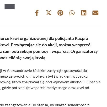
Share
Share
Share
Share
Share
Share
on
on
on
on
on
on
Facebook
X
Pinterest
WhatsApp
LinkedIn
Email
(Twitter)
rce krwi organizowanej dla policjanta Kacpra
wi. Przyłączając się do akcji, można wesprzeć
raz sam potrzebuje pomocy i wsparcia. Organizatorzy
odzielić się swoją krwią.
ji w Aleksandrowie Łódzkim zasłynął z gotowości do
ednego ze swoich dni wolnych był świadkiem wypadku
erowcę, który znajdował się pod wpływem alkoholu. Obecnie
gdzie potrzebuje wsparcia medycznego oraz krwi od
do zaangażowania. To szansa, by okazać solidarność z