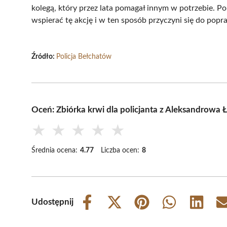
kolegą, który przez lata pomagał innym w potrzebie. P
wspierać tę akcję i w ten sposób przyczyni się do po
Źródło:
Policja Bełchatów
Oceń: Zbiórka krwi dla policjanta z Aleksandrowa 
★
★
★
★
★
Średnia ocena:
4.77
Liczba ocen:
8
Udostępnij
Share
Share
Share
Share
Share
on
on
on
on
on
Facebook
X
Pinterest
WhatsApp
LinkedIn