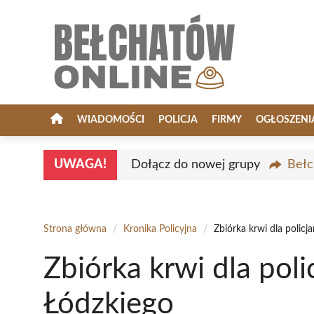
Przejdź
do
treści
WIADOMOŚCI
POLICJA
FIRMY
OGŁOSZENI
UWAGA!
Dołącz do nowej grupy
Bełc
Strona główna
/
Kronika Policyjna
/
Zbiórka krwi dla polic
Zbiórka krwi dla pol
Łódzkiego