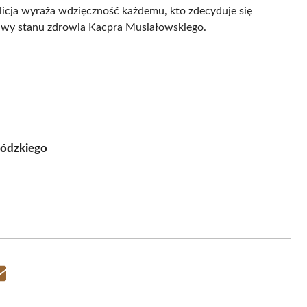
olicja wyraża wdzięczność każdemu, kto zdecyduje się
prawy stanu zdrowia Kacpra Musiałowskiego.
Łódzkiego
Share
on
Email