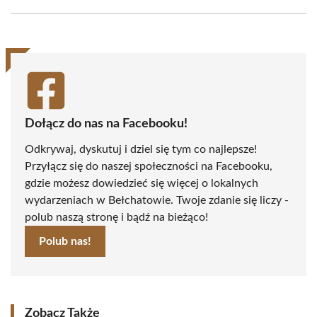
Facebook
X
Pinterest
WhatsApp
LinkedIn
Email
(Twitter)
Dołącz do nas na Facebooku!
Odkrywaj, dyskutuj i dziel się tym co najlepsze!
Przyłącz się do naszej społeczności na Facebooku,
gdzie możesz dowiedzieć się więcej o lokalnych
wydarzeniach w Bełchatowie. Twoje zdanie się liczy -
polub naszą stronę i bądź na bieżąco!
Polub nas!
Zobacz Także