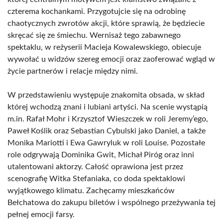
czterema kochankami. Przygotujcie się na odrobinę
chaotycznych zwrotów akcji, które sprawią, że będziecie
skręcać się ze śmiechu. Wernisaż tego zabawnego
spektaklu, w reżyserii Macieja Kowalewskiego, obiecuje
wywołać u widzów szereg emocji oraz zaoferować wgląd w
życie partnerów i relacje między nimi.
W przedstawieniu występuje znakomita obsada, w skład
której wchodzą znani i lubiani artyści. Na scenie wystąpią
m.in. Rafał Mohr i Krzysztof Wieszczek w roli Jeremy’ego,
Paweł Koślik oraz Sebastian Cybulski jako Daniel, a także
Monika Mariotti i Ewa Gawryluk w roli Louise. Pozostałe
role odgrywają Dominika Gwit, Michał Piróg oraz inni
utalentowani aktorzy. Całość oprawiona jest przez
scenografię Witka Stefaniaka, co doda spektaklowi
wyjątkowego klimatu. Zachęcamy mieszkańców
Bełchatowa do zakupu biletów i wspólnego przeżywania tej
pełnej emocji farsy.