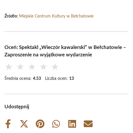
Źródło:
Miejskie Centrum Kultury w Bełchatowie
Oceń: Spektakl „Wieczór kawalerski” w Bełchatowie –
Zaproszenie na wyjątkowe wydarzenie
★
★
★
★
★
Średnia ocena:
4.53
Liczba ocen:
13
Udostępnij
Share
Share
Share
Share
Share
Share
on
on
on
on
on
on