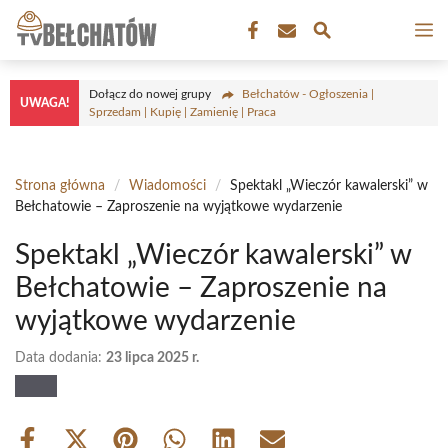
Przejdź
M
do
treści
Dołącz do nowej grupy
Bełchatów - Ogłoszenia |
UWAGA!
Sprzedam | Kupię | Zamienię | Praca
Strona główna
/
Wiadomości
/
Spektakl „Wieczór kawalerski” w
Bełchatowie – Zaproszenie na wyjątkowe wydarzenie
Spektakl „Wieczór kawalerski” w
Bełchatowie – Zaproszenie na
wyjątkowe wydarzenie
Data dodania:
23 lipca 2025 r.
Share
Share
Share
Share
Share
Share