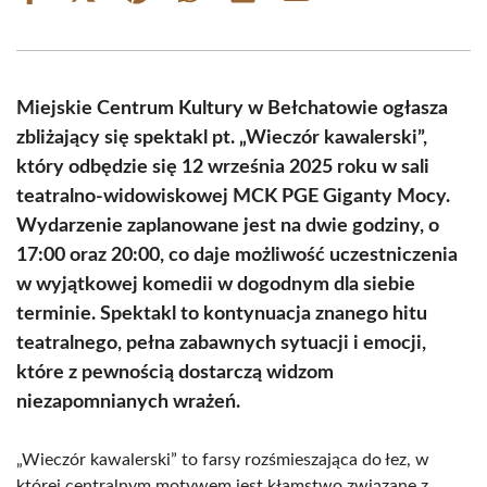
on
on
on
on
on
on
Facebook
X
Pinterest
WhatsApp
LinkedIn
Email
(Twitter)
Miejskie Centrum Kultury w Bełchatowie ogłasza
zbliżający się spektakl pt. „Wieczór kawalerski”,
który odbędzie się 12 września 2025 roku w sali
teatralno-widowiskowej MCK PGE Giganty Mocy.
Wydarzenie zaplanowane jest na dwie godziny, o
17:00 oraz 20:00, co daje możliwość uczestniczenia
w wyjątkowej komedii w dogodnym dla siebie
terminie. Spektakl to kontynuacja znanego hitu
teatralnego, pełna zabawnych sytuacji i emocji,
które z pewnością dostarczą widzom
niezapomnianych wrażeń.
„Wieczór kawalerski” to farsy rozśmieszająca do łez, w
której centralnym motywem jest kłamstwo związane z